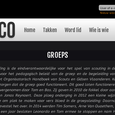
Overslaan
en naar
User of e-
Nieuw wac
de
algemene
inhoud
Main menu
Home
Takken
Word lid
Wie is wie
gaan
GROEPS
ding is de eindverantwoordelijke voor het spel van scouting in d
 voor het pedagogisch beleid van de groep en de begeleiding van 
et Organisatorisch Handboek van Scouts en Gidsen Vlaanderen. Ko
zorgen dat de groep goed functioneert. Dit goed laten functioner
vergenomen door Tom en Bas. Zij gaven in 2010 de fakkel door aa
n Jonas Reynaert. Deze ploeg onderging in 2012 een kleine wijzigi
e om plek te maken voor vers bloed in de groepsleiding: Daarn
evestel het over. In 2014 werden Tim Somers, Arne Van Quaethem,
a een jaar besloten Leonardo en Tom ermee te stoppen en nam Ha