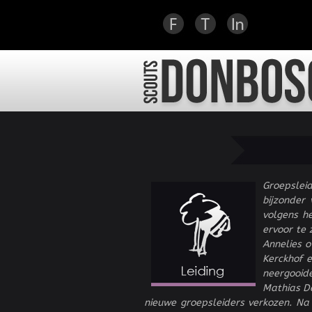
Gebruikerslogin
scoutsdonbosco.be
Groepslei
bijzonder
volgens h
ervoor te 
Annelies o
Kerckhof e
neergooid
Mathias D
nieuwe groepsleiders verkozen. N