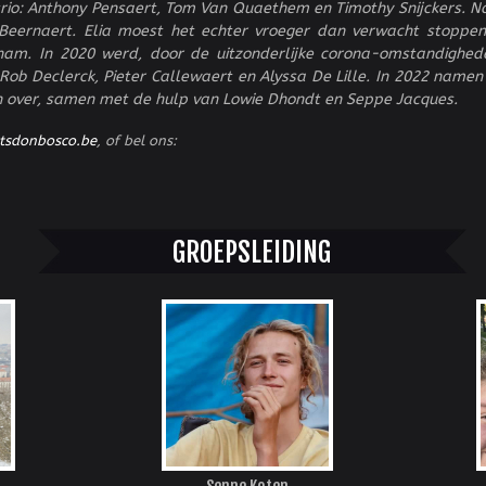
rio:
Anthony Pensaert,
Tom Van Quaethem en
Timothy Snijckers. N
Beernaert. Elia moest het echter vroeger dan verwacht stoppe
nam. In 2020 werd, door de uitzonderlijke corona-omstandighede
ob Declerck, Pieter Callewaert en Alyssa De Lille. In 2022 name
en over, samen met de hulp van Lowie Dhondt en Seppe Jacques.
tsdonbosco.be
, of bel ons:
GROEPSLEIDING